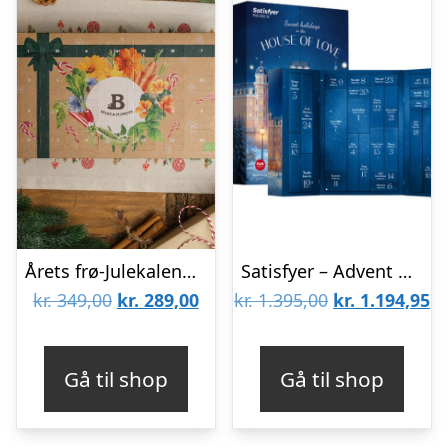
Årets frø-Julekalender – Bland Selv Frø
Satisfyer – Advent Calendar 2025 Premium Erotisk Julekalender 24 Låger
Den
Den
Den
D
kr.
349,00
kr.
289,00
kr.
1.395,00
kr.
1.194,95
oprindelige
aktuelle
oprindelige
ak
pris
pris
pris
pr
Gå til shop
Gå til shop
var:
er:
var:
er
kr. 349,00.
kr. 289,00.
kr. 1.395,00.
kr