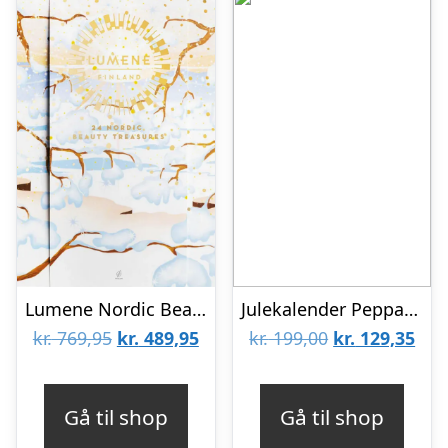
Lumene Nordic Beauty Secrets Julekalender 310 g
Julekalender Peppa Pig – Gurli Gris
Den
Den
Den
De
kr.
769,95
kr.
489,95
kr.
199,00
kr.
129,35
oprindelige
aktuelle
oprindelige
aktu
pris
pris
pris
pris
Gå til shop
Gå til shop
var:
er:
var:
er: