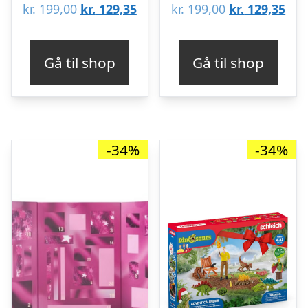
Den
Den
Den
De
kr.
199,00
kr.
129,35
kr.
199,00
kr.
129,35
oprindelige
aktuelle
oprindelige
aktu
pris
pris
pris
pris
Gå til shop
Gå til shop
var:
er:
var:
er:
kr. 199,00.
kr. 129,35.
kr. 199,00.
kr. 
-34%
-34%