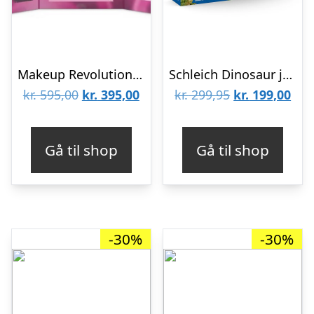
Makeup Revolution – Julekalender 2025
Schleich Dinosaur julekalender – Legetøj – Legekammeraten.dk
Den
Den
Den
De
kr.
595,00
kr.
395,00
kr.
299,95
kr.
199,00
oprindelige
aktuelle
oprindelige
aktu
pris
pris
pris
pris
Gå til shop
Gå til shop
var:
er:
var:
er:
kr. 595,00.
kr. 395,00.
kr. 299,95.
kr. 
-30%
-30%