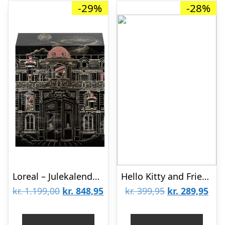
-29%
-28%
Loreal – Julekalender 24 Day Advent Calendar 2024
Hello Kitty and Friends: Holiday Calendar 2025 (Adventskalender/Julekalender)
Den
Den
Den
De
kr.
1.199,00
kr.
848,95
kr.
399,95
kr.
289,95
oprindelige
aktuelle
oprindelige
aktu
pris
pris
pris
pris