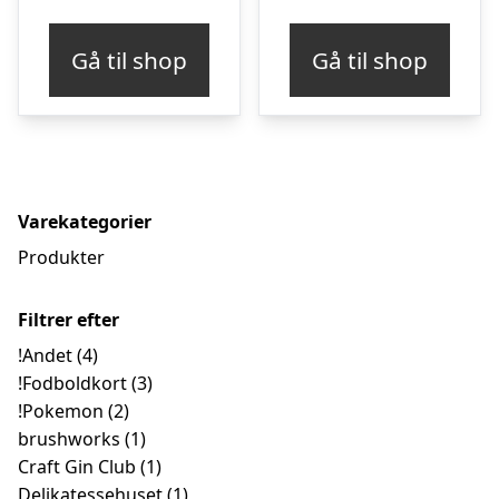
oprindelige
aktuelle
oprindelige
aktu
pris
pris
pris
pris
Gå til shop
Gå til shop
var:
er:
var:
er:
kr. 795,00.
kr. 695,00.
kr. 199,95.
kr. 
Varekategorier
Produkter
Filtrer efter
!Andet
(4)
!Fodboldkort
(3)
!Pokemon
(2)
brushworks
(1)
Craft Gin Club
(1)
Delikatessehuset
(1)