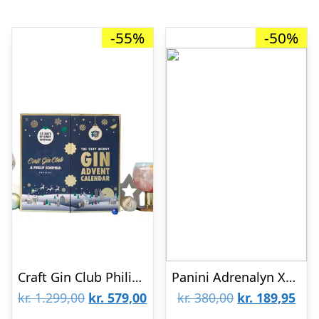
-55%
-50%
Craft Gin Club Philip Schofield Edition 25 x 5 Cl Gin Julekalender
Panini Adrenalyn XL: FIFA 365 2026 – Surprise Box – Pakkekalender med 24 lÃ¥ger
Den
Den
Den
De
kr.
1.299,00
kr.
579,00
kr.
380,00
kr.
189,95
oprindelige
aktuelle
oprindelige
aktu